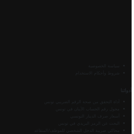
سياسة الخصوصية
شروط وأحكام الاستخدام
أدواتنا
أداة التحقق من صحة الرقم الضريبي تونس
محول رقم الحساب الآيبان في تونس
أسعار صرف الدينار التونسي
البحث عن الرمز البريدي في تونس
محاكي ضريبة الدخل الشخصي للموظف/المتقاعد