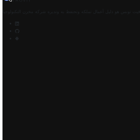
TROVIT
فيت تونس هو دليل أعمال تملكه وتحتفظ به وتديره
شركة مخزن التكنولوجيا