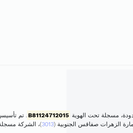
ودة، مسجلة تحت الهوية
B81124712015
. تم تأسيسها في 12 جوان 015
3013
)، الشركة مسجل