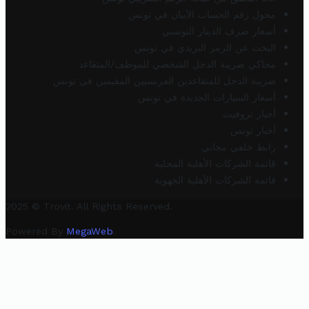
محول رقم الحساب الآيبان في تونس
أسعار صرف الدينار التونسي
البحث عن الرمز البريدي في تونس
محاكي ضريبة الدخل الشخصي للموظف/المتقاعد
ضريبة الدخل للمتقاعدين الفرنسيين المقيمين في تونس
أسعار السيارات الجديدة في تونس
أخبار تروفيت
أخبار تونس
رابط خلفي مجاني
قائمة الشركات الأهلية المحلية
قائمة الشركات الأهلية الجهوية
2025 © Trovit. All Rights Reserved.
Powered By
MegaWeb
.