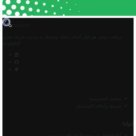
TROVIT
تروفيت تونس هو دليل أعمال تملكه وتحتفظ به وتديره
شركة مخزن
.
التكنولوجيا
سياسة الخصوصية
شروط وأحكام الاستخدام
أدواتنا
أداة التحقق من صحة الرقم الضريبي تونس