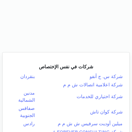
شركات في نفس الإختصاص
شركة س. ج أنفو
بنقردان
شركة اعلامية اتصالات ش م م
مدنين
شركة اختياري للخدمات
الشمالية
صفاقس
شركة كوان تاش
الجنوبية
ميلين أوديت سرفيس ش ش م م
رادس
شركة FOREVER CONSULTING غير