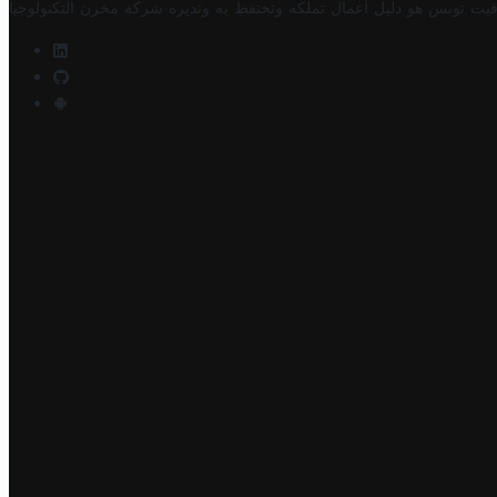
فيت تونس هو دليل أعمال تملكه وتحتفظ به وتديره
شركة مخزن التكنولوجيا