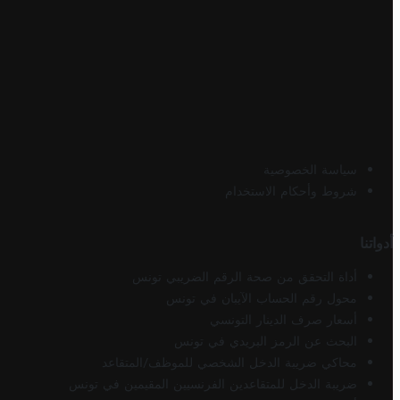
سياسة الخصوصية
شروط وأحكام الاستخدام
أدواتنا
أداة التحقق من صحة الرقم الضريبي تونس
محول رقم الحساب الآيبان في تونس
أسعار صرف الدينار التونسي
البحث عن الرمز البريدي في تونس
محاكي ضريبة الدخل الشخصي للموظف/المتقاعد
ضريبة الدخل للمتقاعدين الفرنسيين المقيمين في تونس