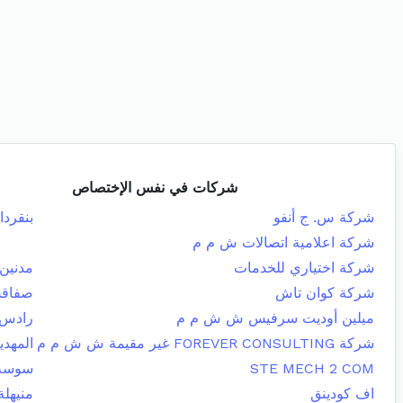
شركات في نفس الإختصاص
شركة س. ج أنفو
بنقردا
شركة اعلامية اتصالات ش م م
شركة اختياري للخدمات
مدنين 
شركة كوان تاش
صفاقس
ميلين أوديت سرفيس ش ش م م
رادس
شركة FOREVER CONSULTING غير مقيمة ش ش م م
المهدي
STE MECH 2 COM
سوسة 
اف كودينق
منيهلة