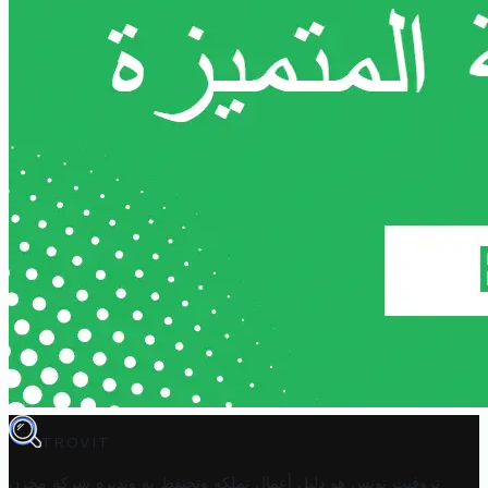
TROVIT
تروفيت تونس هو دليل أعمال تملكه وتحتفظ به وتديره
شركة مخزن