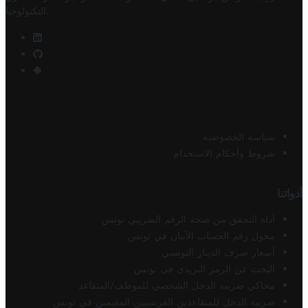
.
التكنولوجيا
سياسة الخصوصية
شروط وأحكام الاستخدام
أدواتنا
أداة التحقق من صحة الرقم الضريبي تونس
محول رقم الحساب الآيبان في تونس
أسعار صرف الدينار التونسي
البحث عن الرمز البريدي في تونس
محاكي ضريبة الدخل الشخصي للموظف/المتقاعد
ضريبة الدخل للمتقاعدين الفرنسيين المقيمين في تونس