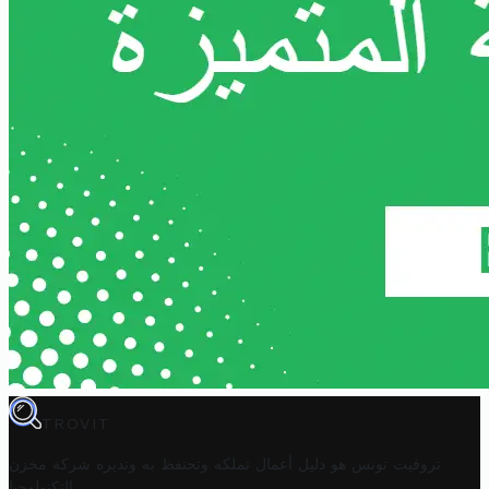
TROVIT
تروفيت تونس هو دليل أعمال تملكه وتحتفظ به وتديره
شركة مخزن
.
التكنولوجيا