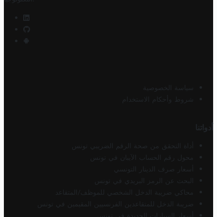
سياسة الخصوصية
شروط وأحكام الاستخدام
أدواتنا
أداة التحقق من صحة الرقم الضريبي تونس
محول رقم الحساب الآيبان في تونس
أسعار صرف الدينار التونسي
البحث عن الرمز البريدي في تونس
محاكي ضريبة الدخل الشخصي للموظف/المتقاعد
ضريبة الدخل للمتقاعدين الفرنسيين المقيمين في تونس
أسعار السيارات الجديدة في تونس