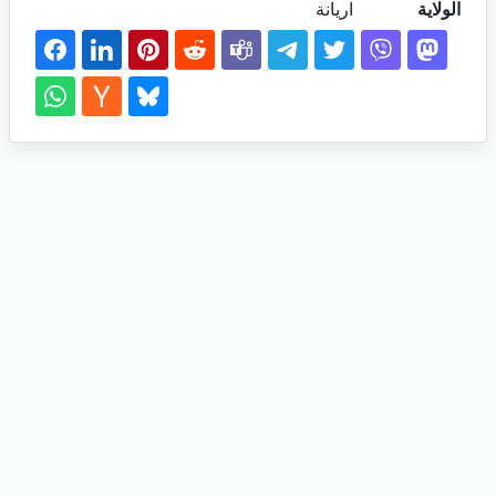
الولاية
اريانة