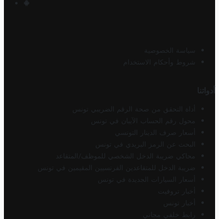
سياسة الخصوصية
شروط وأحكام الاستخدام
أدواتنا
أداة التحقق من صحة الرقم الضريبي تونس
محول رقم الحساب الآيبان في تونس
أسعار صرف الدينار التونسي
البحث عن الرمز البريدي في تونس
محاكي ضريبة الدخل الشخصي للموظف/المتقاعد
ضريبة الدخل للمتقاعدين الفرنسيين المقيمين في تونس
أسعار السيارات الجديدة في تونس
أخبار تروفيت
أخبار تونس
رابط خلفي مجاني