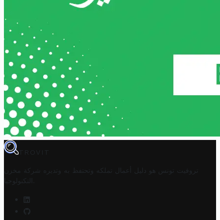
TROVIT
تروفيت تونس هو دليل أعمال تملكه وتحتفظ به وتديره
شركة مخزن
.
التكنولوجيا