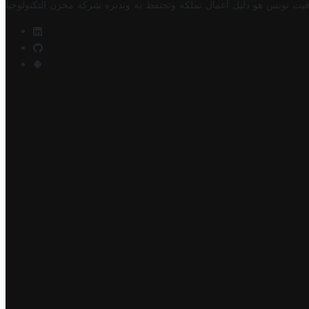
فيت تونس هو دليل أعمال تملكه وتحتفظ به وتديره
شركة مخزن التكنولوجيا