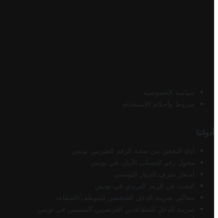
سياسة الخصوصية
شروط وأحكام الاستخدام
أدواتنا
أداة التحقق من صحة الرقم الضريبي تونس
محول رقم الحساب الآيبان في تونس
أسعار صرف الدينار التونسي
البحث عن الرمز البريدي في تونس
محاكي ضريبة الدخل الشخصي للموظف/المتقاعد
ضريبة الدخل للمتقاعدين الفرنسيين المقيمين في تونس