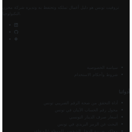
تروفيت تونس هو دليل أعمال تملكه وتحتفظ به وتديره
شركة مخزن
.
التكنولوجيا
سياسة الخصوصية
شروط وأحكام الاستخدام
أدواتنا
أداة التحقق من صحة الرقم الضريبي تونس
محول رقم الحساب الآيبان في تونس
أسعار صرف الدينار التونسي
البحث عن الرمز البريدي في تونس
محاكي ضريبة الدخل الشخصي للموظف/المتقاعد