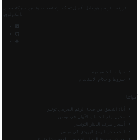
تروفيت تونس هو دليل أعمال تملكه وتحتفظ به وتديره
شركة مخزن
.
التكنولوجيا
سياسة الخصوصية
شروط وأحكام الاستخدام
أدواتنا
أداة التحقق من صحة الرقم الضريبي تونس
محول رقم الحساب الآيبان في تونس
أسعار صرف الدينار التونسي
البحث عن الرمز البريدي في تونس
محاكي ضريبة الدخل الشخصي للموظف/المتقاعد