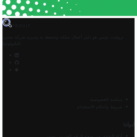
TROVIT
تروفيت تونس هو دليل أعمال تملكه وتحتفظ به وتديره
شركة مخزن
.
التكنولوجيا
سياسة الخصوصية
شروط وأحكام الاستخدام
أدواتنا
أداة التحقق من صحة الرقم الضريبي تونس