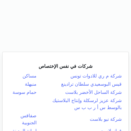
شركات في نفس الإختصاص
شركة م ري للادوات تونس
مساكن
قيس البوسعيدي سلطان ترادينغ
منيهلة
شركة الساحل الأخضر بلاست
حمام سوسة
شركة عزيز لرسكلة وإنتاج البلاستيك
بالوسط س أ ر ب ب س
صفاقس
شركة نيو بلاست
الجنوبية
قرانيبلاست
اريانة المدينة