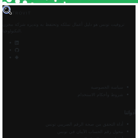
TROVIT
تروفيت تونس هو دليل أعمال تملكه وتحتفظ به وتديره
شركة مخزن
.
التكنولوجيا
سياسة الخصوصية
شروط وأحكام الاستخدام
أدواتنا
أداة التحقق من صحة الرقم الضريبي تونس
محول رقم الحساب الآيبان في تونس