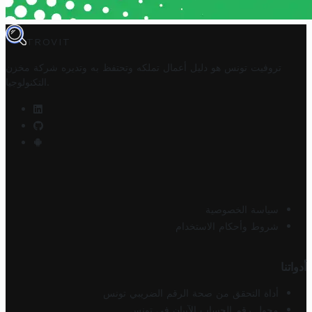
TROVIT
تروفيت تونس هو دليل أعمال تملكه وتحتفظ به وتديره
شركة مخزن
.
التكنولوجيا
سياسة الخصوصية
شروط وأحكام الاستخدام
أدواتنا
أداة التحقق من صحة الرقم الضريبي تونس
محول رقم الحساب الآيبان في تونس