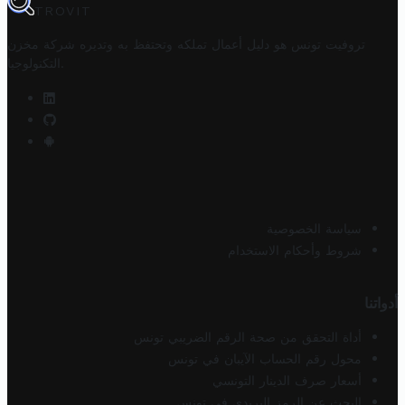
TROVIT
تروفيت تونس هو دليل أعمال تملكه وتحتفظ به وتديره
شركة مخزن
.
التكنولوجيا
سياسة الخصوصية
شروط وأحكام الاستخدام
أدواتنا
أداة التحقق من صحة الرقم الضريبي تونس
محول رقم الحساب الآيبان في تونس
أسعار صرف الدينار التونسي
البحث عن الرمز البريدي في تونس