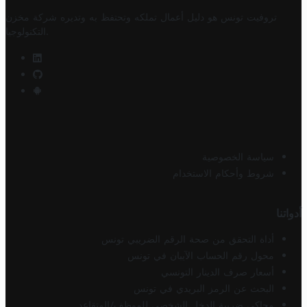
تروفيت تونس هو دليل أعمال تملكه وتحتفظ به وتديره
شركة مخزن
.
التكنولوجيا
سياسة الخصوصية
شروط وأحكام الاستخدام
أدواتنا
أداة التحقق من صحة الرقم الضريبي تونس
محول رقم الحساب الآيبان في تونس
أسعار صرف الدينار التونسي
البحث عن الرمز البريدي في تونس
محاكي ضريبة الدخل الشخصي للموظف/المتقاعد