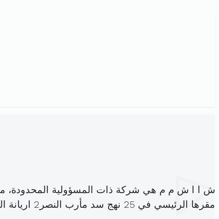
ش ا ا ش م م هي شركة ذات المسؤولية المحدودة، م
مقرها الرئيسي في 25 نهج سد مأرب النصر2 اريانة المدينة (