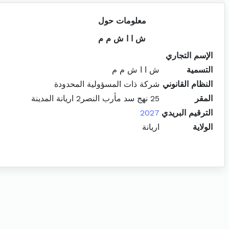
معلومات حول
ش ا ا ش م م
الإسم التجاري
التسمية
ش ا ا ش م م
النظام القانوني
شركة ذات المسؤولية المحدودة
المقر
25 نهج سد مأرب النصر2 اريانة المدينة
الترقيم البريدي
2027
الولاية
اريانة