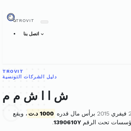
TROVIT
اتصل بنا
TROVIT
دليل الشركات التونسية
ش ا ا ش م م
1000 د.ت
، ويقع
مؤسسات تحت الرقم
1390610Y
.