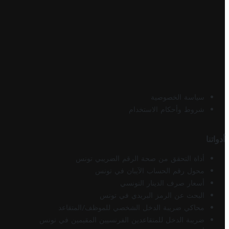
سياسة الخصوصية
شروط وأحكام الاستخدام
أدواتنا
أداة التحقق من صحة الرقم الضريبي تونس
محول رقم الحساب الآيبان في تونس
أسعار صرف الدينار التونسي
البحث عن الرمز البريدي في تونس
محاكي ضريبة الدخل الشخصي للموظف/المتقاعد
ضريبة الدخل للمتقاعدين الفرنسيين المقيمين في تونس