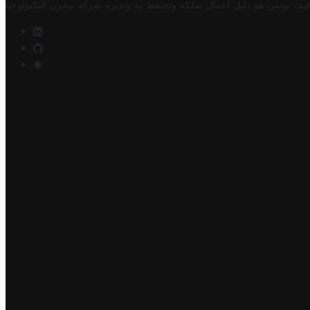
فيت تونس هو دليل أعمال تملكه وتحتفظ به وتديره
شركة مخزن التكنولوجيا