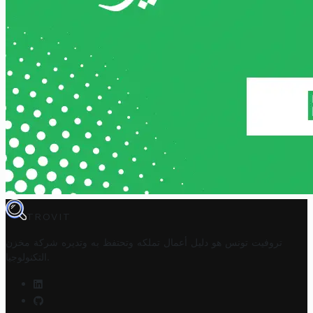
TROVIT
تروفيت تونس هو دليل أعمال تملكه وتحتفظ به وتديره
شركة مخزن
.
التكنولوجيا