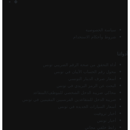
سياسة الخصوصية
شروط وأحكام الاستخدام
أدواتنا
أداة التحقق من صحة الرقم الضريبي تونس
محول رقم الحساب الآيبان في تونس
أسعار صرف الدينار التونسي
البحث عن الرمز البريدي في تونس
محاكي ضريبة الدخل الشخصي للموظف/المتقاعد
ضريبة الدخل للمتقاعدين الفرنسيين المقيمين في تونس
أسعار السيارات الجديدة في تونس
أخبار تروفيت
أخبار تونس
رابط خلفي مجاني