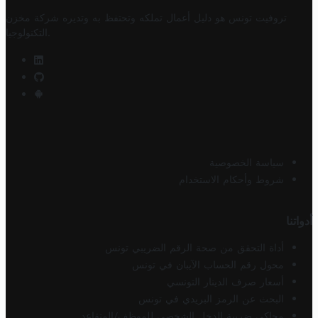
تروفيت تونس هو دليل أعمال تملكه وتحتفظ به وتديره
شركة مخزن
.
التكنولوجيا
سياسة الخصوصية
شروط وأحكام الاستخدام
أدواتنا
أداة التحقق من صحة الرقم الضريبي تونس
محول رقم الحساب الآيبان في تونس
أسعار صرف الدينار التونسي
البحث عن الرمز البريدي في تونس
محاكي ضريبة الدخل الشخصي للموظف/المتقاعد