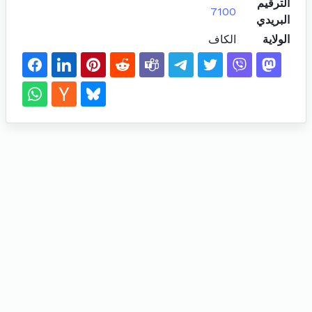
الترقيم
7100
البريدي
الولاية
الكاف