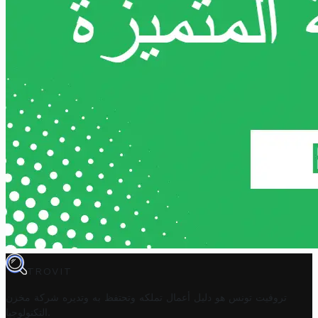
TROVIT
تروفيت تونس هو دليل أعمال تملكه وتحتفظ به وتديره
شركة مخزن
.
التكنولوجيا