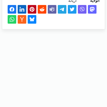
الولاية
اريانة