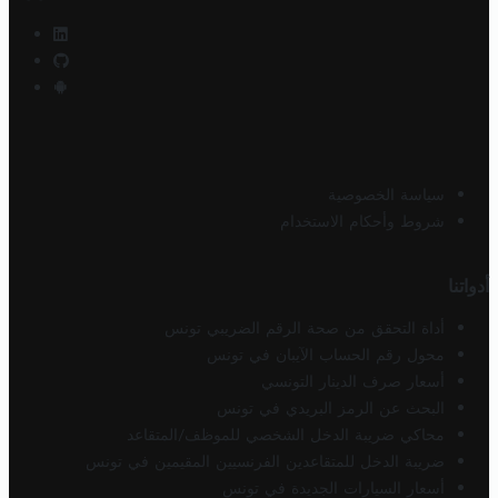
سياسة الخصوصية
شروط وأحكام الاستخدام
أدواتنا
أداة التحقق من صحة الرقم الضريبي تونس
محول رقم الحساب الآيبان في تونس
أسعار صرف الدينار التونسي
البحث عن الرمز البريدي في تونس
محاكي ضريبة الدخل الشخصي للموظف/المتقاعد
ضريبة الدخل للمتقاعدين الفرنسيين المقيمين في تونس
أسعار السيارات الجديدة في تونس