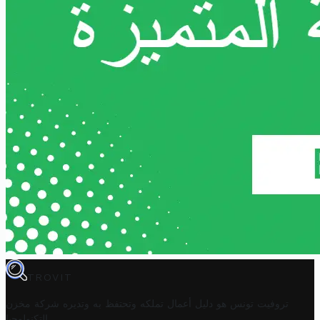
TROVIT
تروفيت تونس هو دليل أعمال تملكه وتحتفظ به وتديره
شركة مخزن
.
التكنولوجيا