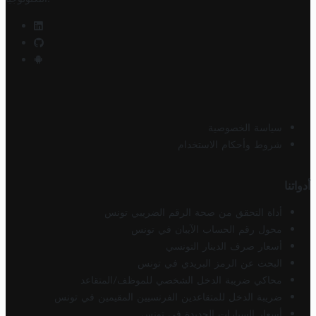
سياسة الخصوصية
شروط وأحكام الاستخدام
أدواتنا
أداة التحقق من صحة الرقم الضريبي تونس
محول رقم الحساب الآيبان في تونس
أسعار صرف الدينار التونسي
البحث عن الرمز البريدي في تونس
محاكي ضريبة الدخل الشخصي للموظف/المتقاعد
ضريبة الدخل للمتقاعدين الفرنسيين المقيمين في تونس
أسعار السيارات الجديدة في تونس