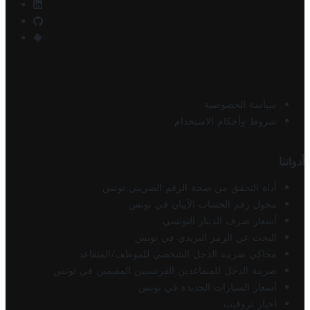
سياسة الخصوصية
شروط وأحكام الاستخدام
أدواتنا
أداة التحقق من صحة الرقم الضريبي تونس
محول رقم الحساب الآيبان في تونس
أسعار صرف الدينار التونسي
البحث عن الرمز البريدي في تونس
محاكي ضريبة الدخل الشخصي للموظف/المتقاعد
ضريبة الدخل للمتقاعدين الفرنسيين المقيمين في تونس
أسعار السيارات الجديدة في تونس
أخبار تروفيت