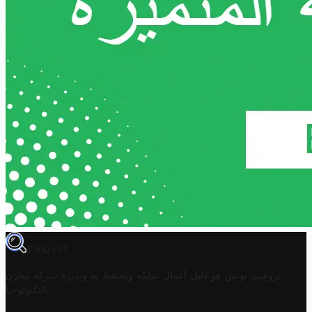
TROVIT
تروفيت تونس هو دليل أعمال تملكه وتحتفظ به وتديره
شركة مخزن
.
التكنولوجيا