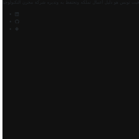
فيت تونس هو دليل أعمال تملكه وتحتفظ به وتديره
شركة مخزن التكنولوجيا