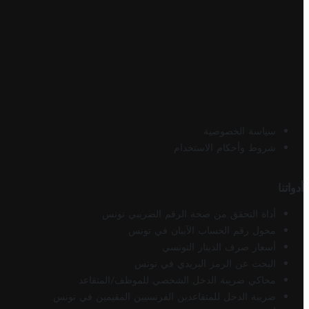
سياسة الخصوصية
شروط وأحكام الاستخدام
أدواتنا
أداة التحقق من صحة الرقم الضريبي تونس
محول رقم الحساب الآيبان في تونس
أسعار صرف الدينار التونسي
البحث عن الرمز البريدي في تونس
محاكي ضريبة الدخل الشخصي للموظف/المتقاعد
ضريبة الدخل للمتقاعدين الفرنسيين المقيمين في تونس