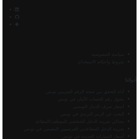
سياسة الخصوصية
شروط وأحكام الاستخدام
أدواتنا
أداة التحقق من صحة الرقم الضريبي تونس
محول رقم الحساب الآيبان في تونس
أسعار صرف الدينار التونسي
البحث عن الرمز البريدي في تونس
محاكي ضريبة الدخل الشخصي للموظف/المتقاعد
ضريبة الدخل للمتقاعدين الفرنسيين المقيمين في تونس
أسعار السيارات الجديدة في تونس