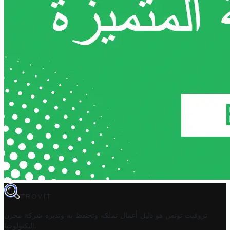
TROVIT
تروفيت تونس هو دليل أعمال تملكه وتحتفظ به وتديره
شركة مخزن
.
التكنولوجيا