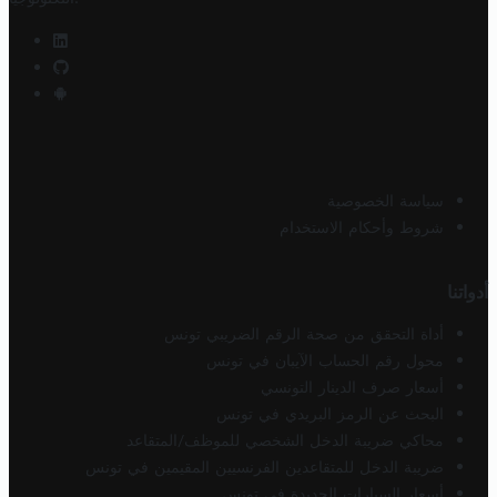
سياسة الخصوصية
شروط وأحكام الاستخدام
أدواتنا
أداة التحقق من صحة الرقم الضريبي تونس
محول رقم الحساب الآيبان في تونس
أسعار صرف الدينار التونسي
البحث عن الرمز البريدي في تونس
محاكي ضريبة الدخل الشخصي للموظف/المتقاعد
ضريبة الدخل للمتقاعدين الفرنسيين المقيمين في تونس
أسعار السيارات الجديدة في تونس