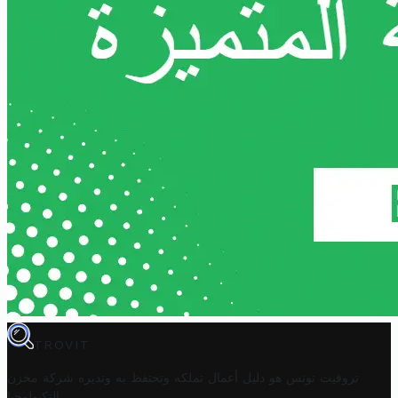
TROVIT
تروفيت تونس هو دليل أعمال تملكه وتحتفظ به وتديره
شركة مخزن
.
التكنولوجيا