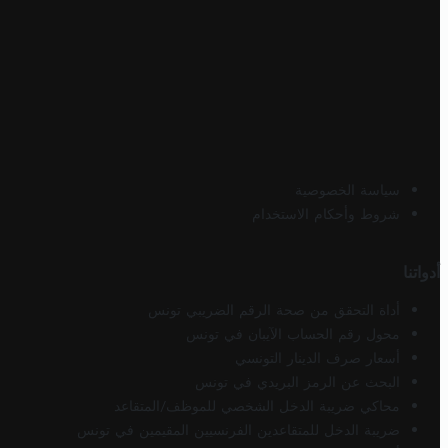
سياسة الخصوصية
شروط وأحكام الاستخدام
أدواتنا
أداة التحقق من صحة الرقم الضريبي تونس
محول رقم الحساب الآيبان في تونس
أسعار صرف الدينار التونسي
البحث عن الرمز البريدي في تونس
محاكي ضريبة الدخل الشخصي للموظف/المتقاعد
ضريبة الدخل للمتقاعدين الفرنسيين المقيمين في تونس