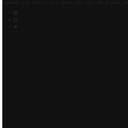
فيت تونس هو دليل أعمال تملكه وتحتفظ به وتديره
شركة مخزن التكنولوجيا