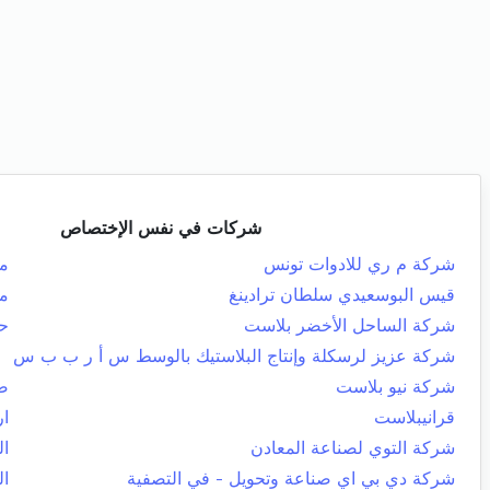
شركات في نفس الإختصاص
شركة م ري للادوات تونس
م
قيس البوسعيدي سلطان ترادينغ
من
شركة الساحل الأخضر بلاست
ح
شركة عزيز لرسكلة وإنتاج البلاستيك بالوسط س أ ر ب ب س
شركة نيو بلاست
صف
قرانيبلاست
ار
شركة التوي لصناعة المعادن
ال
شركة دي بي اي صناعة وتحويل - في التصفية
ال