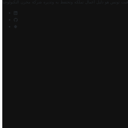
فيت تونس هو دليل أعمال تملكه وتحتفظ به وتديره
شركة مخزن التكنولوجيا