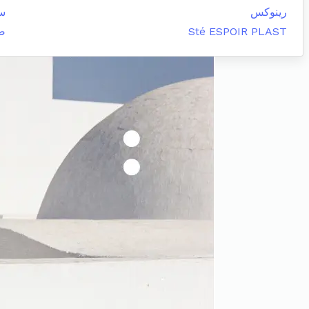
رينوكس
س
Sté ESPOIR PLAST
صي