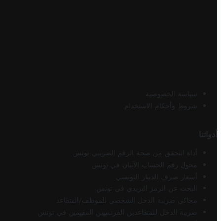
سياسة الخصوصية
شروط وأحكام الاستخدام
أدواتنا
أداة التحقق من صحة الرقم الضريبي تونس
محول رقم الحساب الآيبان في تونس
أسعار صرف الدينار التونسي
البحث عن الرمز البريدي في تونس
محاكي ضريبة الدخل الشخصي للموظف/المتقاعد
ضريبة الدخل للمتقاعدين الفرنسيين المقيمين في تونس