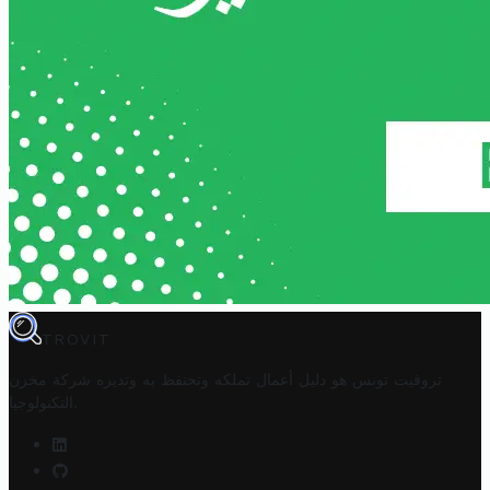
TROVIT
تروفيت تونس هو دليل أعمال تملكه وتحتفظ به وتديره
شركة مخزن
.
التكنولوجيا