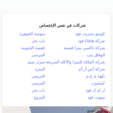
شركات في نفس الإختصاص
كومبو ستريت فود
سوسة الجوهرة
شركة هافانا فود
باب بحر
شركة تاكسي بيتزا قفصة
قفصة الجنوبية
الوفاق بيب
المرسى
شركة الملكة للبيتزا والاكلة السريعة
منزل تميم
شركة أس أر أم
المنزه
نكهة م ع م
المرسى
كيتشوب
المرسى
ل ام ك فود
باب بحر
سويت فود
المروج