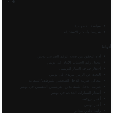
سياسة الخصوصية
شروط وأحكام الاستخدام
أدواتنا
أداة التحقق من صحة الرقم الضريبي تونس
محول رقم الحساب الآيبان في تونس
أسعار صرف الدينار التونسي
البحث عن الرمز البريدي في تونس
محاكي ضريبة الدخل الشخصي للموظف/المتقاعد
ضريبة الدخل للمتقاعدين الفرنسيين المقيمين في تونس
أسعار السيارات الجديدة في تونس
أخبار تروفيت
أخبار تونس
رابط خلفي مجاني