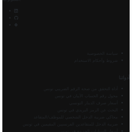
سياسة الخصوصية
شروط وأحكام الاستخدام
أدواتنا
أداة التحقق من صحة الرقم الضريبي تونس
محول رقم الحساب الآيبان في تونس
أسعار صرف الدينار التونسي
البحث عن الرمز البريدي في تونس
محاكي ضريبة الدخل الشخصي للموظف/المتقاعد
ضريبة الدخل للمتقاعدين الفرنسيين المقيمين في تونس
أسعار السيارات الجديدة في تونس