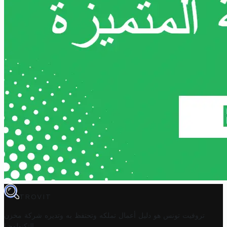
TROVIT
تروفيت تونس هو دليل أعمال تملكه وتحتفظ به وتديره
شركة مخزن
.
التكنولوجيا