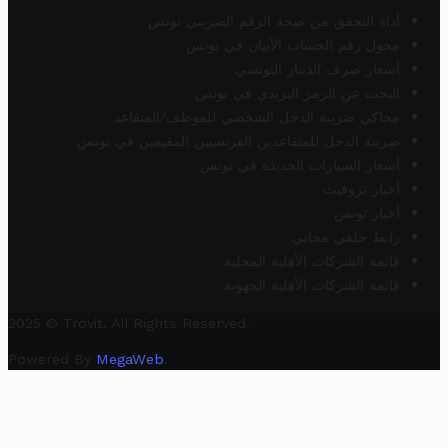
أداة التحقق من صحة الرقم الضريبي تونس
محول رقم الحساب الآيبان في تونس
أسعار صرف الدينار التونسي
البحث عن الرمز البريدي في تونس
محاكي ضريبة الدخل الشخصي للموظف/المتقاعد
ضريبة الدخل للمتقاعدين الفرنسيين المقيمين في تونس
أسعار السيارات الجديدة في تونس
أخبار تروفيت
أخبار تونس
رابط خلفي مجاني
قائمة الشركات الأهلية المحلية
قائمة الشركات الأهلية الجهوية
2025 © Trovit. All Rights Reserved.
Powered By
MegaWeb
.