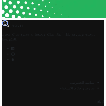
TROVIT
تروفيت تونس هو دليل أعمال تملكه وتحتفظ به وتديره
شركة مخزن
.
التكنولوجيا
سياسة الخصوصية
شروط وأحكام الاستخدام
أدواتنا