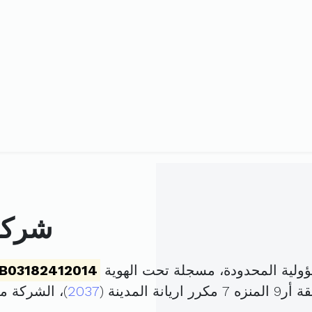
شركة 
ولية المحدودة، مسجلة تحت الهوية
B03182412014
لمدينة (
2037
)، الشركة 