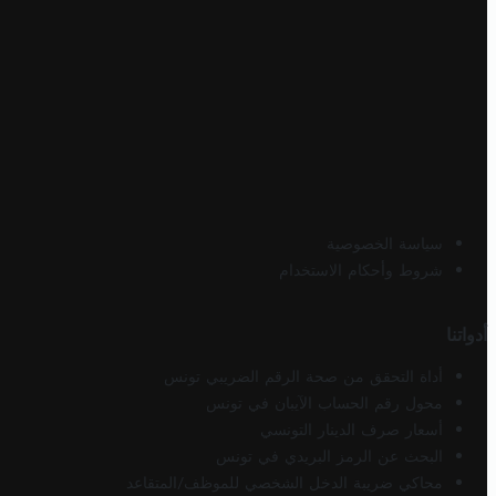
سياسة الخصوصية
شروط وأحكام الاستخدام
أدواتنا
أداة التحقق من صحة الرقم الضريبي تونس
محول رقم الحساب الآيبان في تونس
أسعار صرف الدينار التونسي
البحث عن الرمز البريدي في تونس
محاكي ضريبة الدخل الشخصي للموظف/المتقاعد