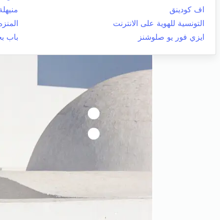
اف كودينق
منيهلة
التونسية للهوية على الانترنت
المنزه
ايزي فور يو صلوشنز
باب ب