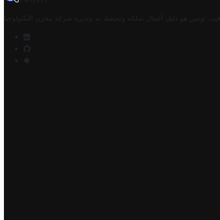
TROVIT
فيت تونس هو دليل أعمال تملكه وتحتفظ به وتديره
شركة مخزن التكنولوجيا