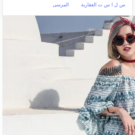
س ل ا س ت العقارية
المرسى