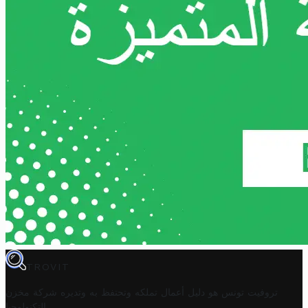
TROVIT
تروفيت تونس هو دليل أعمال تملكه وتحتفظ به وتديره
شركة مخزن
.
التكنولوجيا