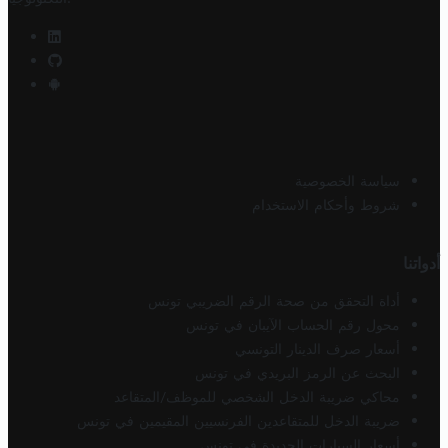
سياسة الخصوصية
شروط وأحكام الاستخدام
أدواتنا
أداة التحقق من صحة الرقم الضريبي تونس
محول رقم الحساب الآيبان في تونس
أسعار صرف الدينار التونسي
البحث عن الرمز البريدي في تونس
محاكي ضريبة الدخل الشخصي للموظف/المتقاعد
ضريبة الدخل للمتقاعدين الفرنسيين المقيمين في تونس
أسعار السيارات الجديدة في تونس