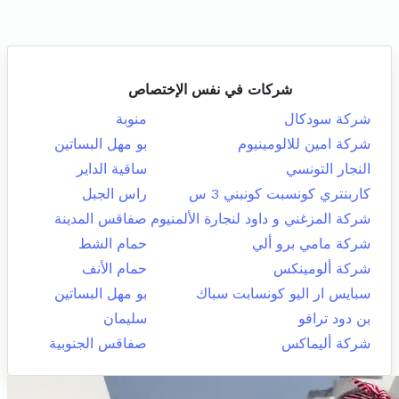
شركات في نفس الإختصاص
شركة سودكال
منوبة
شركة امين للالومينيوم
بو مهل البساتين
النجار التونسي
ساقية الداير
كاربنتري كونسبت كونبني 3 س
راس الجبل
شركة المزغني و داود لنجارة الألمنيوم
صفاقس المدينة
شركة مامي برو ألي
حمام الشط
شركة ألومينكس
حمام الأنف
سبايس ار اليو كونسابت سباك
بو مهل البساتين
بن دود ترافو
سليمان
شركة أليماكس
صفاقس الجنوبية