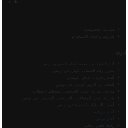
سياسة الخصوصية
شروط وأحكام الاستخدام
أدواتنا
أداة التحقق من صحة الرقم الضريبي تونس
محول رقم الحساب الآيبان في تونس
أسعار صرف الدينار التونسي
البحث عن الرمز البريدي في تونس
محاكي ضريبة الدخل الشخصي للموظف/المتقاعد
ضريبة الدخل للمتقاعدين الفرنسيين المقيمين في تونس
أسعار السيارات الجديدة في تونس
أخبار تروفيت
أخبار تونس
رابط خلفي مجاني