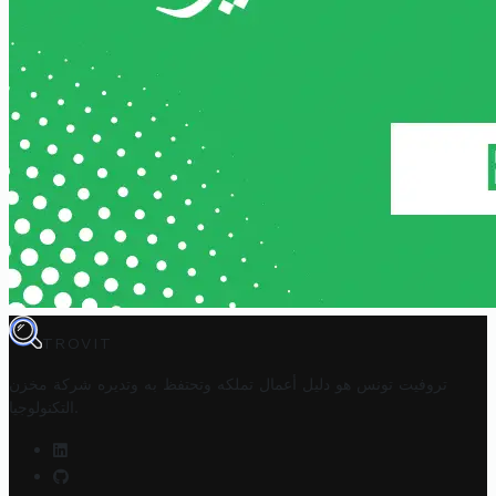
TROVIT
تروفيت تونس هو دليل أعمال تملكه وتحتفظ به وتديره
شركة مخزن
.
التكنولوجيا