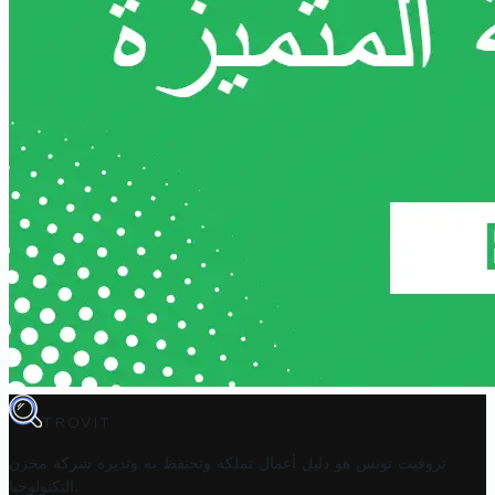
TROVIT
تروفيت تونس هو دليل أعمال تملكه وتحتفظ به وتديره
شركة مخزن
.
التكنولوجيا