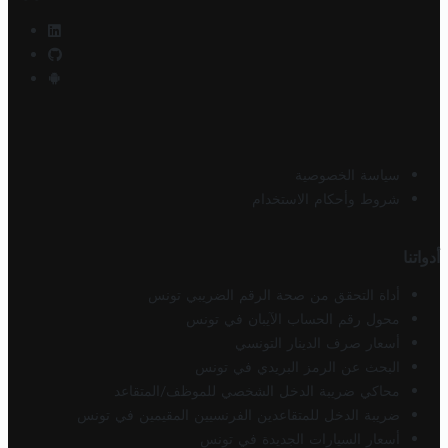
سياسة الخصوصية
شروط وأحكام الاستخدام
أدواتنا
أداة التحقق من صحة الرقم الضريبي تونس
محول رقم الحساب الآيبان في تونس
أسعار صرف الدينار التونسي
البحث عن الرمز البريدي في تونس
محاكي ضريبة الدخل الشخصي للموظف/المتقاعد
ضريبة الدخل للمتقاعدين الفرنسيين المقيمين في تونس
أسعار السيارات الجديدة في تونس