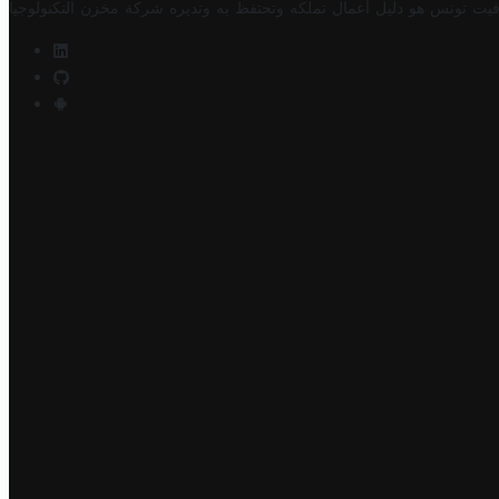
فيت تونس هو دليل أعمال تملكه وتحتفظ به وتديره
شركة مخزن التكنولوجيا