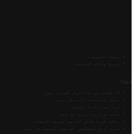
سياسة الخصوصية
شروط وأحكام الاستخدام
أدواتنا
أداة التحقق من صحة الرقم الضريبي تونس
محول رقم الحساب الآيبان في تونس
أسعار صرف الدينار التونسي
البحث عن الرمز البريدي في تونس
محاكي ضريبة الدخل الشخصي للموظف/المتقاعد
ضريبة الدخل للمتقاعدين الفرنسيين المقيمين في تونس