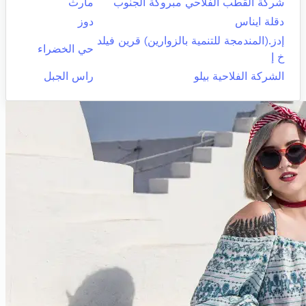
شركة القطب الفلاحي مبروكة الجنوب
مارث
دقلة ايناس
دوز
إدز.(المندمجة للتنمية بالزوارين) قرين فيلد
حي الخضراء
خ إ
الشركة الفلاحية بيلو
راس الجبل