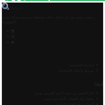
TROVIT
تروفيت تونس هو دليل أعمال تملكه وتحتفظ به وتديره
شركة مخزن
.
التكنولوجيا
سياسة الخصوصية
شروط وأحكام الاستخدام
أدواتنا
أداة التحقق من صحة الرقم الضريبي تونس
محول رقم الحساب الآيبان في تونس
أسعار صرف الدينار التونسي