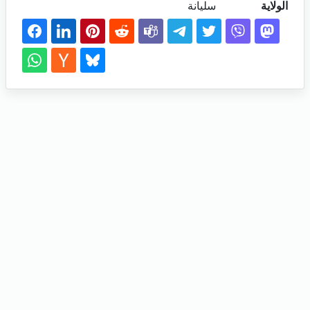
الولاية
سليانة