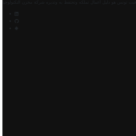
فيت تونس هو دليل أعمال تملكه وتحتفظ به وتديره
شركة مخزن التكنولوجيا