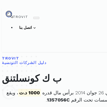
TROVIT
اتصل بنا
TROVIT
دليل الشركات التونسية
ب ك كونسلتنق
دره
1000 د.ت
، ويقع
ؤسسات تحت الرقم
1357056C
.