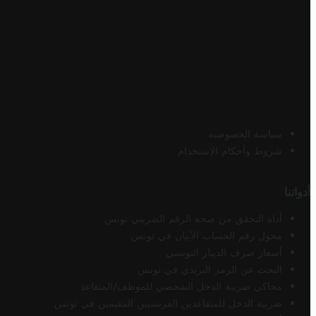
سياسة الخصوصية
شروط وأحكام الاستخدام
أدواتنا
أداة التحقق من صحة الرقم الضريبي تونس
محول رقم الحساب الآيبان في تونس
أسعار صرف الدينار التونسي
البحث عن الرمز البريدي في تونس
محاكي ضريبة الدخل الشخصي للموظف/المتقاعد
ضريبة الدخل للمتقاعدين الفرنسيين المقيمين في تونس