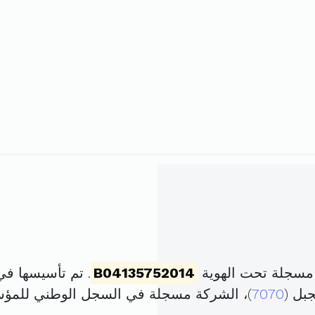
مسجلة تحت الهوية
B04135752014
. تم تأسيسها في 26 جوان 2014 برأس مال ق
بل (
7070
)، الشركة مسجلة في السجل الوطني للم