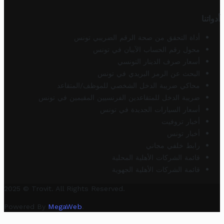
أدواتنا
أداة التحقق من صحة الرقم الضريبي تونس
محول رقم الحساب الآيبان في تونس
أسعار صرف الدينار التونسي
البحث عن الرمز البريدي في تونس
محاكي ضريبة الدخل الشخصي للموظف/المتقاعد
ضريبة الدخل للمتقاعدين الفرنسيين المقيمين في تونس
أسعار السيارات الجديدة في تونس
أخبار تروفيت
أخبار تونس
رابط خلفي مجاني
قائمة الشركات الأهلية المحلية
قائمة الشركات الأهلية الجهوية
2025 © Trovit. All Rights Reserved.
Powered By
MegaWeb
.