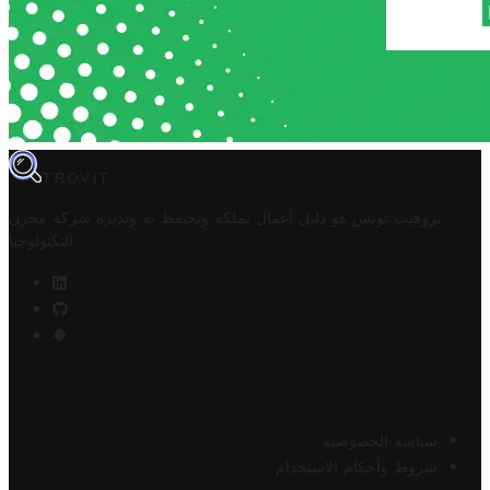
TROVIT
تروفيت تونس هو دليل أعمال تملكه وتحتفظ به وتديره
شركة مخزن
.
التكنولوجيا
سياسة الخصوصية
شروط وأحكام الاستخدام