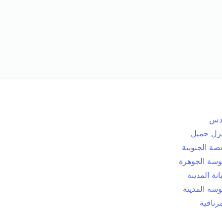
دس
زل جميل
صة الجنوبية
سة الجوهرة
انة المدينة
سة المدينة
رناقية