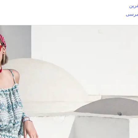
رين
مرسى