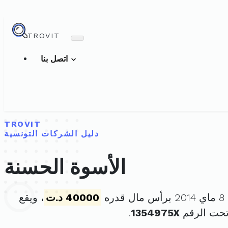
TROVIT
اتصل بنا
TROVIT
دليل الشركات التونسية
الأسوة الحسنة
ه
40000 د.ت
، ويقع
تحت الرقم
1354975X
.