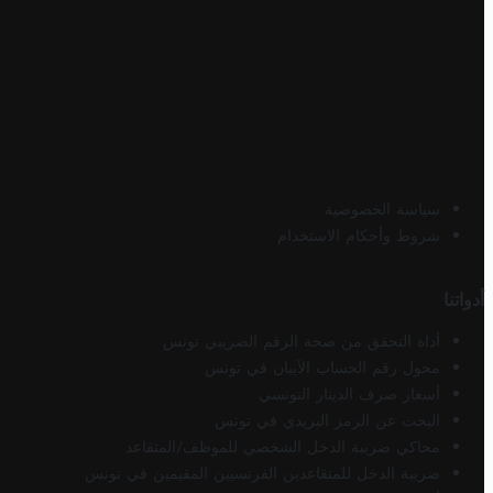
سياسة الخصوصية
شروط وأحكام الاستخدام
أدواتنا
أداة التحقق من صحة الرقم الضريبي تونس
محول رقم الحساب الآيبان في تونس
أسعار صرف الدينار التونسي
البحث عن الرمز البريدي في تونس
محاكي ضريبة الدخل الشخصي للموظف/المتقاعد
ضريبة الدخل للمتقاعدين الفرنسيين المقيمين في تونس