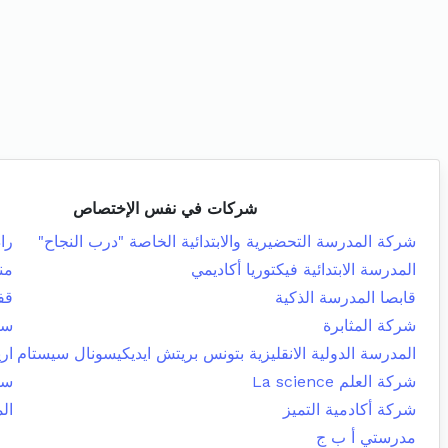
شركات في نفس الإختصاص
شركة المدرسة التحضيرية والابتدائية الخاصة "درب النجاح"
را
المدرسة الابتدائية فيكتوريا أكاديمي
من
قابصا المدرسة الذكية
قف
شركة المثابرة
سو
المدرسة الدولية الانقليزية بتونس بريتش ايديكيسونال سيستام
اري
شركة العلم La science
سو
شركة أكادمية التميز
الم
مدرستي أ ب ج