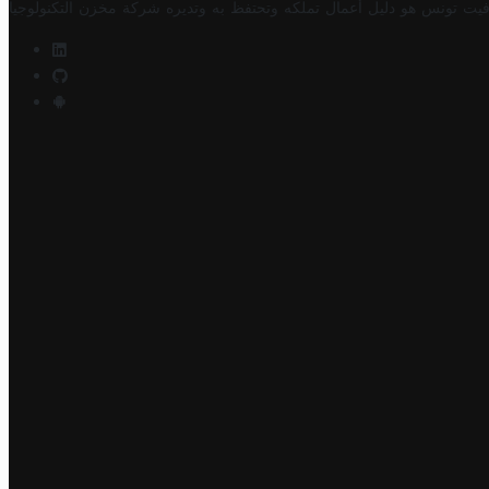
فيت تونس هو دليل أعمال تملكه وتحتفظ به وتديره
شركة مخزن التكنولوجيا