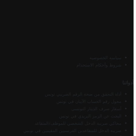
سياسة الخصوصية
شروط وأحكام الاستخدام
أدواتنا
أداة التحقق من صحة الرقم الضريبي تونس
محول رقم الحساب الآيبان في تونس
أسعار صرف الدينار التونسي
البحث عن الرمز البريدي في تونس
محاكي ضريبة الدخل الشخصي للموظف/المتقاعد
ضريبة الدخل للمتقاعدين الفرنسيين المقيمين في تونس