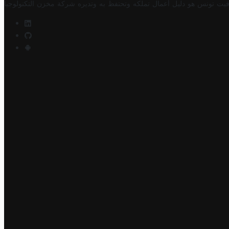
فيت تونس هو دليل أعمال تملكه وتحتفظ به وتديره
شركة مخزن التكنولوجيا