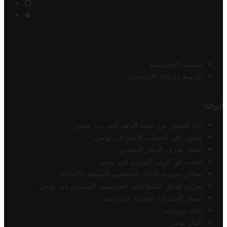
سياسة الخصوصية
شروط وأحكام الاستخدام
أدواتنا
أداة التحقق من صحة الرقم الضريبي تونس
محول رقم الحساب الآيبان في تونس
أسعار صرف الدينار التونسي
البحث عن الرمز البريدي في تونس
محاكي ضريبة الدخل الشخصي للموظف/المتقاعد
ضريبة الدخل للمتقاعدين الفرنسيين المقيمين في تونس
أسعار السيارات الجديدة في تونس
أخبار تروفيت
أخبار تونس