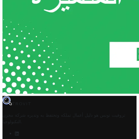
TROVIT
تروفيت تونس هو دليل أعمال تملكه وتحتفظ به وتديره
شركة مخزن
.
التكنولوجيا