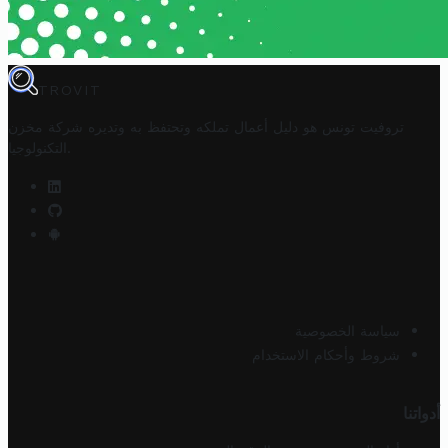
TROVIT
تروفيت تونس هو دليل أعمال تملكه وتحتفظ به وتديره
شركة مخزن
.
التكنولوجيا
سياسة الخصوصية
شروط وأحكام الاستخدام
أدواتنا