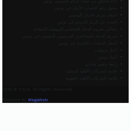
أداة التحقق من صحة الرقم الضريبي تونس
محول رقم الحساب الآيبان في تونس
أسعار صرف الدينار التونسي
البحث عن الرمز البريدي في تونس
محاكي ضريبة الدخل الشخصي للموظف/المتقاعد
ضريبة الدخل للمتقاعدين الفرنسيين المقيمين في تونس
أسعار السيارات الجديدة في تونس
أخبار تروفيت
أخبار تونس
رابط خلفي مجاني
قائمة الشركات الأهلية المحلية
قائمة الشركات الأهلية الجهوية
2025 © Trovit. All Rights Reserved.
Powered By
MegaWeb
.