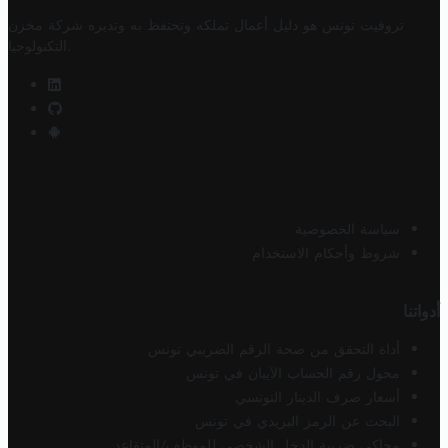
تروفيت تونس هو دليل أعمال تملكه وتحتفظ به وتديره
شركة مخزن
.
التكنولوجيا
سياسة الخصوصية
شروط وأحكام الاستخدام
أدواتنا
أداة التحقق من صحة الرقم الضريبي تونس
محول رقم الحساب الآيبان في تونس
أسعار صرف الدينار التونسي
البحث عن الرمز البريدي في تونس
محاكي ضريبة الدخل الشخصي للموظف/المتقاعد