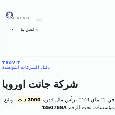
TROVIT
اتصل بنا
TROVIT
دليل الشركات التونسية
شركة جانت اوروبا
س مال قدره
3000 د.ت
، ويقع
للمؤسسات تحت الرقم
1350769A
.