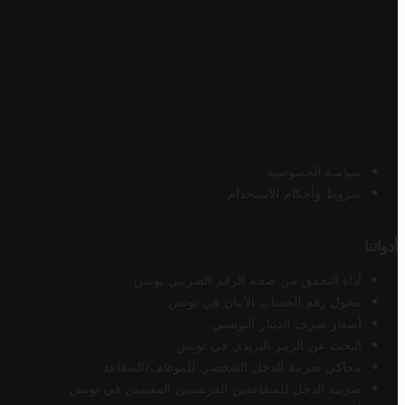
سياسة الخصوصية
شروط وأحكام الاستخدام
أدواتنا
أداة التحقق من صحة الرقم الضريبي تونس
محول رقم الحساب الآيبان في تونس
أسعار صرف الدينار التونسي
البحث عن الرمز البريدي في تونس
محاكي ضريبة الدخل الشخصي للموظف/المتقاعد
ضريبة الدخل للمتقاعدين الفرنسيين المقيمين في تونس