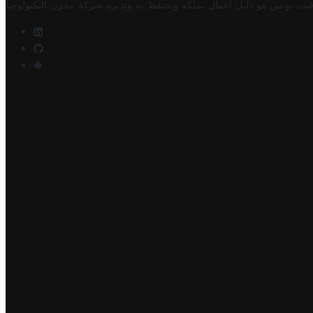
فيت تونس هو دليل أعمال تملكه وتحتفظ به وتديره
شركة مخزن التكنولوجيا