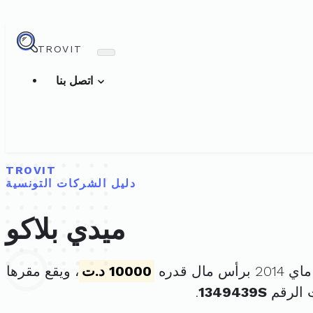
TROVIT
اتصل بنا
TROVIT
دليل الشركات التونسية
ميدي بلاكو
10000 د.ت
، ويقع مقرها
 الرقم
1349439S
.