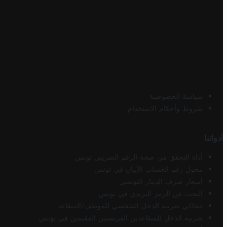
سياسة الخصوصية
شروط وأحكام الاستخدام
أدواتنا
أداة التحقق من صحة الرقم الضريبي تونس
محول رقم الحساب الآيبان في تونس
أسعار صرف الدينار التونسي
البحث عن الرمز البريدي في تونس
محاكي ضريبة الدخل الشخصي للموظف/المتقاعد
ضريبة الدخل للمتقاعدين الفرنسيين المقيمين في تونس