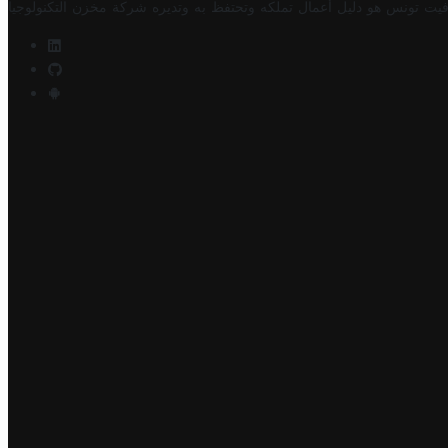
فيت تونس هو دليل أعمال تملكه وتحتفظ به وتديره
شركة مخزن التكنولوجيا