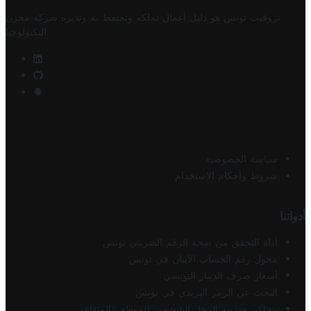
تروفيت تونس هو دليل أعمال تملكه وتحتفظ به وتديره
شركة مخزن
.
التكنولوجيا
سياسة الخصوصية
شروط وأحكام الاستخدام
أدواتنا
أداة التحقق من صحة الرقم الضريبي تونس
محول رقم الحساب الآيبان في تونس
أسعار صرف الدينار التونسي
البحث عن الرمز البريدي في تونس
محاكي ضريبة الدخل الشخصي للموظف/المتقاعد