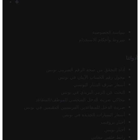
سياسة الخصوصية
شروط وأحكام الاستخدام
أدواتنا
أداة التحقق من صحة الرقم الضريبي تونس
محول رقم الحساب الآيبان في تونس
أسعار صرف الدينار التونسي
البحث عن الرمز البريدي في تونس
محاكي ضريبة الدخل الشخصي للموظف/المتقاعد
ضريبة الدخل للمتقاعدين الفرنسيين المقيمين في تونس
أسعار السيارات الجديدة في تونس
أخبار تروفيت
أخبار تونس
رابط خلفي مجاني