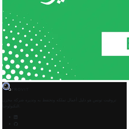
TROVIT
تروفيت تونس هو دليل أعمال تملكه وتحتفظ به وتديره
شركة مخزن
.
التكنولوجيا