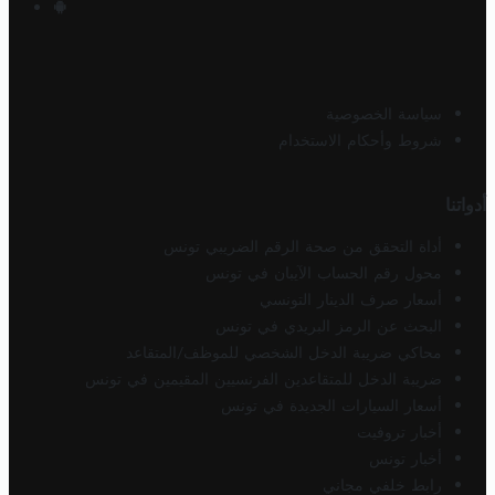
سياسة الخصوصية
شروط وأحكام الاستخدام
أدواتنا
أداة التحقق من صحة الرقم الضريبي تونس
محول رقم الحساب الآيبان في تونس
أسعار صرف الدينار التونسي
البحث عن الرمز البريدي في تونس
محاكي ضريبة الدخل الشخصي للموظف/المتقاعد
ضريبة الدخل للمتقاعدين الفرنسيين المقيمين في تونس
أسعار السيارات الجديدة في تونس
أخبار تروفيت
أخبار تونس
رابط خلفي مجاني