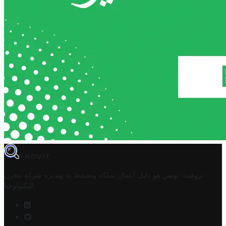
TROVIT
تروفيت تونس هو دليل أعمال تملكه وتحتفظ به وتديره
شركة مخزن
.
التكنولوجيا