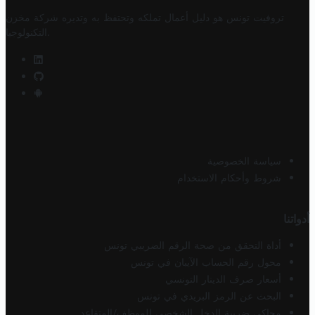
تروفيت تونس هو دليل أعمال تملكه وتحتفظ به وتديره
شركة مخزن
.
التكنولوجيا
سياسة الخصوصية
شروط وأحكام الاستخدام
أدواتنا
أداة التحقق من صحة الرقم الضريبي تونس
محول رقم الحساب الآيبان في تونس
أسعار صرف الدينار التونسي
البحث عن الرمز البريدي في تونس
محاكي ضريبة الدخل الشخصي للموظف/المتقاعد