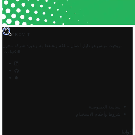
TROVIT
تروفيت تونس هو دليل أعمال تملكه وتحتفظ به وتديره
شركة مخزن
.
التكنولوجيا
سياسة الخصوصية
شروط وأحكام الاستخدام
أدواتنا