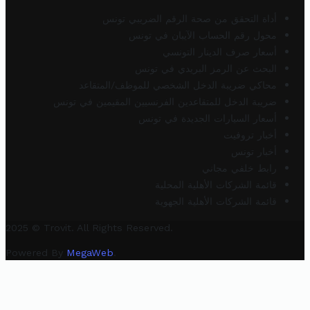
أداة التحقق من صحة الرقم الضريبي تونس
محول رقم الحساب الآيبان في تونس
أسعار صرف الدينار التونسي
البحث عن الرمز البريدي في تونس
محاكي ضريبة الدخل الشخصي للموظف/المتقاعد
ضريبة الدخل للمتقاعدين الفرنسيين المقيمين في تونس
أسعار السيارات الجديدة في تونس
أخبار تروفيت
أخبار تونس
رابط خلفي مجاني
قائمة الشركات الأهلية المحلية
قائمة الشركات الأهلية الجهوية
2025 © Trovit. All Rights Reserved.
Powered By
MegaWeb
.