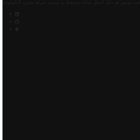
فيت تونس هو دليل أعمال تملكه وتحتفظ به وتديره
شركة مخزن التكنولوجيا