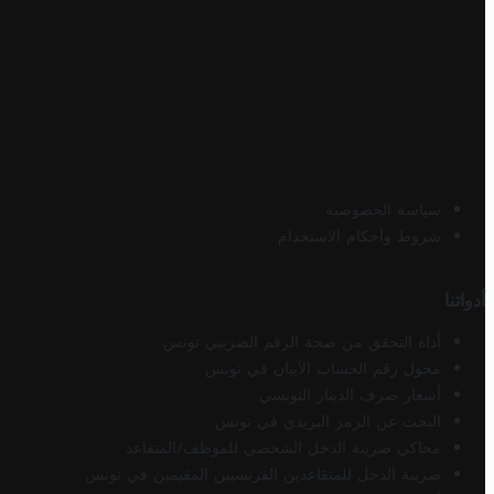
سياسة الخصوصية
شروط وأحكام الاستخدام
أدواتنا
أداة التحقق من صحة الرقم الضريبي تونس
محول رقم الحساب الآيبان في تونس
أسعار صرف الدينار التونسي
البحث عن الرمز البريدي في تونس
محاكي ضريبة الدخل الشخصي للموظف/المتقاعد
ضريبة الدخل للمتقاعدين الفرنسيين المقيمين في تونس