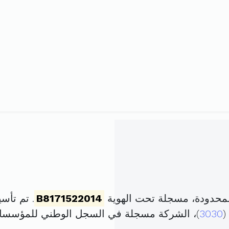
حدودة، مسجلة تحت الهوية
B8171522014
. تم تأسيسها في 3 أف
(
3030
)، الشركة مسجلة في السجل الوطني للمؤسس