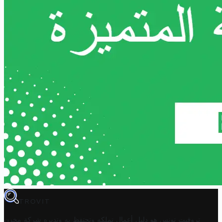
TROVIT
تروفيت تونس هو دليل أعمال تملكه وتحتفظ به وتديره
شركة مخزن