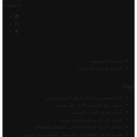
.
التكنولوجيا
سياسة الخصوصية
شروط وأحكام الاستخدام
أدواتنا
أداة التحقق من صحة الرقم الضريبي تونس
محول رقم الحساب الآيبان في تونس
أسعار صرف الدينار التونسي
البحث عن الرمز البريدي في تونس
محاكي ضريبة الدخل الشخصي للموظف/المتقاعد
ضريبة الدخل للمتقاعدين الفرنسيين المقيمين في تونس